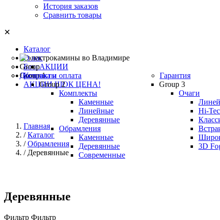
История заказов
Сравнить товары
✕
Каталог
О нас
Group
Блог
АКЦИИ
Group 1
Доставка и оплата
Контакты
Гарантия
АКЦИИ ШОК ЦЕНА
Group 2
!
Group 3
Комплекты
Очаги
Каменные
Лине
Линейные
Hi-Te
Деревянные
Класс
Главная
Обрамления
Встра
Каталог
Каменные
Широ
Обрамления
Деревянные
3D Fo
Деревянные
Современные
Деревянные
Фильтр
Фильтр