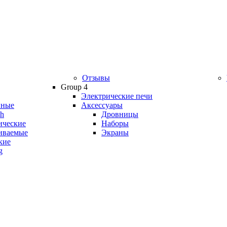
Отзывы
Group 4
Электрические печи
йные
Аксессуары
ch
Дровницы
ические
Наборы
иваемые
Экраны
кие
g