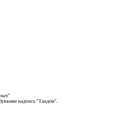
ыныч"
буквами надпись "Тандем".