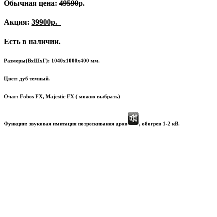
Обычная цена:
49590
р.
Акция:
39900р.
Есть в наличии.
Размеры(ВхШхГ): 1040х1000х400 мм.
Цвет: дуб темный.
Очаг: Fobos FX, Majestic FX ( можно выбрать)
Функции: звуковая имитация потрескивания дров
, обогрев 1-2 кВ.