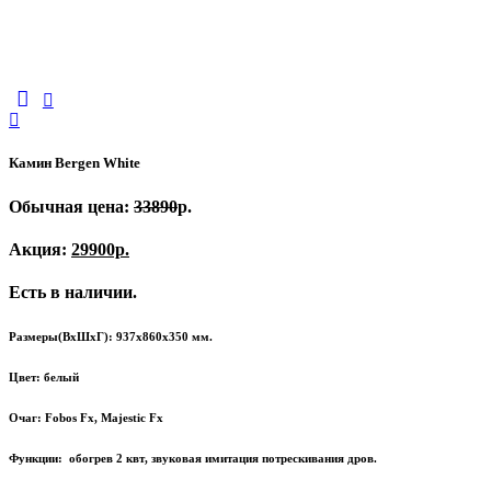
Камин Bergen White
Обычная цена:
33890
р.
Акция:
29900р.
Есть в наличии.
Размеры(ВхШхГ): 937х860х350 мм.
Цвет: белый
Очаг: Fobos Fx, Majestic Fx
Функции: обогрев 2 квт
, звуковая имитация потрескивания дров.