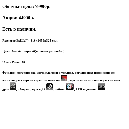
Обычная цена:
79900
р.
Акция:
44900р.
Есть в наличии.
Размеры(ВхШхГ): 810х1450х325 мм.
Цвет: белый с черный(наличие уточняйте)
Очаг: Pulsar 38
Функции: регулировка цвета пламени и топлива, регулировка интенсивности
пламени, регулировка яркости пламени
, звуковая имитация потрескивания
дров
, обогрев
, пульт ДУ
, таймер
, LED подсветка
.