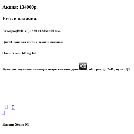
Акция:
134900р.
Есть в наличии.
Размеры(ВхШхГ): 820 х1885х400 мм.
Цвет:Слоновая кость с темной патиной.
Очаг:
Vision 60 log led
Функции: звуковая имитация потрескивания дров
, обогрев до 2кВт, пульт ДУ.
Камин Stone M