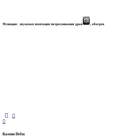
Функции: звуковая имитация потрескивания дров
, обогрев
Камин Delta