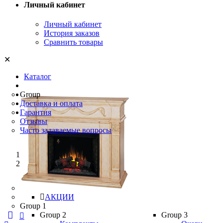
Личный кабинет
Личный кабинет
История заказов
Сравнить товары
✕
Каталог
О нас
Group
Блог
Доставка и оплата
Контакты
Гарантия
АКЦИИ ШОК ЦЕНА
!
Отзывы
Часто задаваемые вопросы
Главная
АКЦИИ ШОК ЦЕНА!!!
АКЦИИ
Group 1
Group 2
Group 3