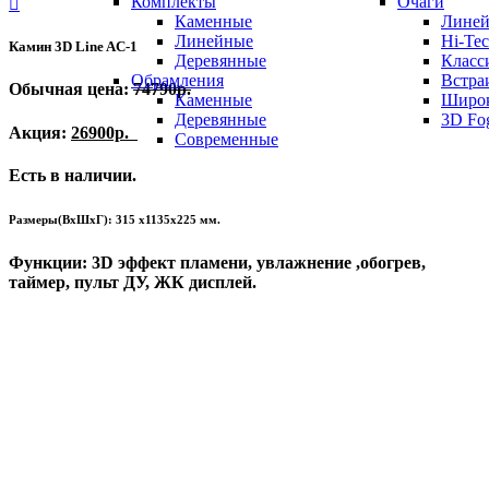
Комплекты
Очаги
Каменные
Лине
Линейные
Hi-Te
Камин 3D Line AC-1
Деревянные
Класс
Обрамления
Встра
Обычная цена:
74790р.
Каменные
Широ
Деревянные
3D Fo
Акция:
26900р.
Современные
Есть в наличии.
Размеры(ВхШхГ): 315 х1135х225 мм.
Функции: 3D эффект пламени, увлажнение ,обогрев,
таймер, пульт ДУ, ЖК дисплей.