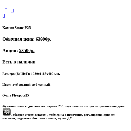
Камин Stone Р25
Обычная цена:
63990р
.
Акция:
53500р.
Есть в наличии.
Размеры(ВхШхГ): 1080х1185х400 мм.
Цвет: дуб средний, дуб темный.
Очаг: Firespace25
Функции: очаг с диагональю экрана 25", звуковая имитация потрескивания дров
, обогрев с термостатом
, таймер на отключение, регулировка яркости
пламени, подсветка боковых стенок, пульт ДУ.